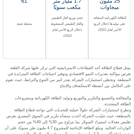
25 مليون
1.7 مليار متر
61
ميجاوات
مكعب سنويًا
الطاقة الكهربائية المتعاقد
حجم توزيع الغاز الطبيعي
على توليدها (خلال الربع
والغاز الطبيعي المضغوط
محطة تعبئة
الأخير لعام 2022)
(خلال الربع الأخير لعام
2022)
يمثل قطاع الطاقة أحد القطاعات الاستراتيجية التي تركز عليها شركة القلعة
بغرض مواكبة تقديرات النمو الاقتصادي وتوفير احتياجات الطاقة المتزايدة في
المنطقة. وتحظى استثمارات الشركة بقدر كبير من التنوع والترابط، حيث تقوم
على التكامل بين أنشطة الاستكشاف والإنتاج
والمعالجة والتصنيع والتكرير والتوزيع وتوليد الطاقة الكهربائية ومشروعات
الطاقة المتجددة.
وتطرح استثمارات الشركة حلولاً عملية للتحديات التي تواجه قطاع الطاقة
بالمنطقة، حيث شيّدت الشركة أحدث منشأة تكرير في السوق المصري بغرض
تقليص معدلات استيراد السولار بما يتراوح بين 30% إلى 40% من حجم
الواردات الحالية. وتبلغ الطاقة الإنتاجية للمشروع 4.7 مليون طن سنويًا، على أن