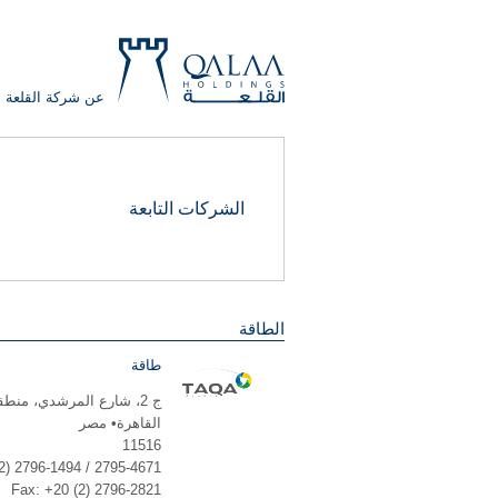
عن شركة القلعة
QALAA
الشركات التابعة
HOLDING
S.A.E
QALAA
HOLDINGS
الطاقة
طاقة
ج 2، شارع المرشدي، منطقة اللاسلكي، المعادي
القاهرة• مصر
11516
(2) 2796-1494 / 2795-4671
Fax: +20 (2) 2796-2821