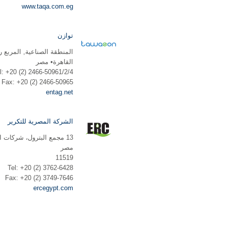
www.taqa.com.eg
توازن
المنطقة الصناعية, المربع رقم 12013 , شار
القاهرة• مصر
l: +20 (2) 2466-50961/2/4
Fax: +20 (2) 2466-50965
entag.net
الشركة المصرية للتكرير
13 مجمع البترول، شركات البترول، بهتيم، مسطرد، القليوبية
مصر
11519
Tel: +20 (2) 3762-6428
Fax: +20 (2) 3749-7646
ercegypt.com