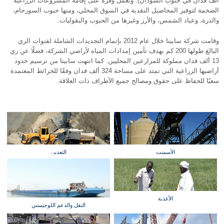
ألف فدان في جنوب السودان). وتعمل وفرة على إقامة المشروعات الزراعية
الضخمة لتوفير المحاصيل النقدية في السوق المحلي، ومنها حبوب السورجام،
والذرة، وعباد الشمس، والأرز وغيرها من الحبوب والبقوليات.
وقامت شركة سابينا خلال عام 2012 بإتمام التجديدات الشاملة لقنوات الري
البالغ طولها 200 كم بهدف تأمين إمدادات المياه لأراضي الشركة، فضلًا عن ري
13 ألف فدان مملوكة للمزارعين المحليين. كما انتهت سابينا من ترسيم حدود
أراضيها الزراعية التي تمتد على مساحة 324 ألف فدان وفقًا للخرائط المعتمدة
سعيًا للحفاظ على حقوق ومصالح جميع الأطراف ذات العلاقة.
الأسمنت
التعدين
الأغذية
النقل والدعم اللوجيستي