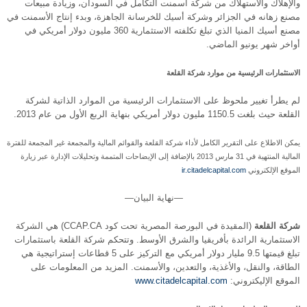
والإهلاك والاستهلاك من شركة أسمنت التكامل في السودان، وزيادة مبيعات
مصنع زهانه في الجزائر وشركة أسيك للخرسانة الجاهزة، وبدء إنتاج الأسمنت في
مصنع أسيك المنيا الذي تبلغ تكلفته الاستثمارية 360 مليون دولار أمريكي في
أواخر شهر يونيو الماضي.
الاستثمارات الرئيسية من موارد شركة القلعة
لم يطرأ تغيير ملحوظ على الاستثمارات الرئيسية من الموارد الذاتية لشركة
القلعة حيث بلغت 1150.5 مليون دولار أمريكي بنهاية الربع الأول من عام 2013.
يمكن الاطلاع على التقرير الكامل لأداء شركة القلعة والقوائم المالية والمجمعة غير المجمعة للفترة
المالية المنتهية في 31 مارس 2013 بالإضافة إلى الإيضاحات المتممة وتحليلات الإدارة عبر زيارة
الموقع الإلكتروني
ir.citadelcapital.com
—نهاية البيان—
شركة القلعة
(المقيدة في البورصة المصرية تحت كود CCAP.CA) هي الشركة
الاستثمارية الرائدة بأفريقيا والشرق الأوسط. وتتحكم شركة القلعة باستثمارات
تبلغ قيمتها 9.5 مليار دولار أمريكي مع التركيز على 5 قطاعات إستراتيجية هي
الطاقة، والنقل، والأغذية، والتعدين، والأسمنت. المزيد من المعلومات على
الموقع الإليكتروني:
www.citadelcapital.com