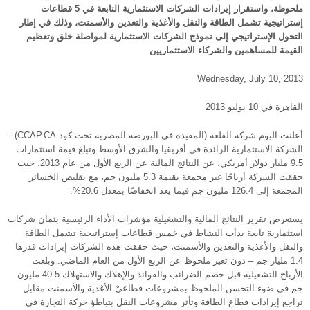
ملحوظة، واستقرار إيرادات الشركات الاستثمارية التابعة في 5 قطاعات
إستراتيجية تشمل الطاقة والنقل والأغذية والتعدين والأسمنت، وذلك في إطار
التحول الإستراتيجي إلى نموذج الشركات الاستثمارية لمواصلة خلق وتعظيم
القيمة للمساهمين والشركاء الاستثماريين
Wednesday, July 10, 2013
القاهرة في 10 يوليو 2013
أعلنت اليوم شركة القلعة (المقيدة في البورصة المصرية تحت كود CCAP.CA) –
الشركة الاستثمارية الرائدة في أفريقيا والشرق الأوسط وتبلغ قيمة استثمارات
9.5 مليار دولار أمريكي، عن النتائج المالية عن الربع الأول من عام 2013، حيث
حققت الشركة أرباحًا غير مجمعة بقيمة 5.3 مليون جم، مع تقليص الخسائر
المجمعة إلى 126.4 مليون جم فيما يعد انخفاضًا بمعدل 20.6%.
يستعرض تقرير النتائج المالية والتشغيلية مؤشرات الأداء الرئيسية بثمان شركات
استثمارية تابعة بدأت النشاط في خمس قطاعات إستراتيجية تشمل الطاقة
والنقل والأغذية والتعدين والأسمنت، حيث حققت هذه الشركات إيرادات قدرها
1.4 مليار جم – دون تغير ملحوظ عن الربع الأول من العام الماضي. وبلغت
الأرباح التشغيلية قبل خصم الضرائب والفوائد والإهلاك والاستهلاك 40.5 مليون
جم في ضوء التحسن الملحوظ بمشروعات قطاعيْ الأغذية والأسمنت مقابل
تراجع إيرادات قطاع الطاقة وتأثر مشروعات النقل بتباطؤ حركة التجارة في