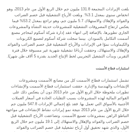
بلغت الإيرادات المجمعة 131.8 مليون جم خلال الربع الأول من عام 2013، وهو
انخفاض سنوي بمعدل 3.1%. وبلغت الأرباح التشغيلية قبل خصم الضرائب
والفوائد والإهلاك والاستهلاك 5.7 مليون جم، وهو تراجع بمعدل 53.2% فيما
يعكس ارتفاع المصروفات التشغيلية للمشروعات حديثة النشأة والمشروعات
الجاري تطويرها، بالإضافة إلى انتهاء عقد إدارة شركة أسكوم لمحاجر مصنع
أسمنت التكامل بالسودان. بينما سجلت شركة أسكوم لتصنيع الكربونات
والكيماويات نموًا في الإيرادات والأرباح التشغيلية قبل خصم الضرائب والفوائد
والإهلاك والاستهلاك، وحققت أرباحًا تشغيلية شهرية غير مسبوقة خلال فترة
التقرير، وبدأت التشغيل التجريبي لخط الإنتاج الجديد بقدرة 5 آلاف طن شهريًا.
استثمارات قطاع الأسمنت
تشمل استثمارات قطاع الأسمنت كل من مصانع الأسمنت ومشروعات
الإنشاءات والهندسة والإدارة. حققت استثمارات قطاع الأسمنت والإنشاءات
تطورات ملحوظة خلال الربع الأول من عام 2013 دون أن ينعكس ذلك على
القوائم المالية لهذه المشروعات بسبب التقلبات الحادة في أسعار العملات
الأجنبية بالأسواق التي تعمل بها. فقد بلغ إجمالي الإيرادات 547.8 مليون جم
خلال الربع الأول من عام 2013 نتيجة نمو إيرادات نشاط الإنشاءات في مواجهة
التباطؤ الراهن بمشروعات تصنيع الأسمنت. وتضاعفت الأرباح التشغيلية قبل
خصم الضرائب والفوائد والإهلال والاستهلاك إلى 19.1 مليون جم خلال الربع
الأول، والذي شهد تحقيق أول أرباح تشغيلية قبل خصم الضرائب والفوائد