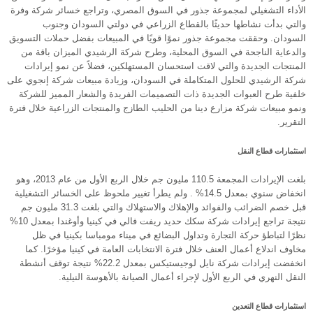
الأداء التشغيلي لمجموعة جذور في السوق المصري، وتراجع خسائر شركة وفرة
والتي بدأت نشاطها حديثًا بالقطاع الزراعي في دولتي السودان وجنوب
السودان. وحققت مجموعة جذور نموًا قويًا في المبيعات بفضل حملات التسويق
والدعاية الناجحة في السوق المحلية، وطرح شركة الرشيدي الميزان باقة من
المنتجات الجديدة والتي لاقت استحسان المستهلكين، فضلاً عن نمو إيرادات
شركة الرشيدي للحلول المتكاملة في السودان، وزيادة مبيعات شركة إنجوي على
خلفية طرح العبوات الجديدة ذات التصميمات الفريدة والشعار المميز للشركة
ونمو مبيعات شركة مزارع دينا من الحليب الطازج والمنتجات الزراعية خلال فترة
التقرير.
استثمارات قطاع النقل
بلغت الإيرادات المجمعة 110.5 مليون جم خلال الربع الأول من عام 2013، وهو
انخفاض سنوي بمعدل 14.5% . ولم يطرأ تغيير ملحوظ على الخسائر التشغيلية
قبل خصم الضرائب والفوائد والإهلاك والاستهلاك والتي بلغت 31.3 مليون جم
نتيجة تراجع إيرادات شركة سكك حديد ريفت فالي في كينيا وأوغندا بمعدل 10%
نظرًا لتباطؤ حركة التجارة وتداول البضائع في ميناء مومباسا بكينيا في ظل
مخاوف اندلاع أعمال العنف خلال فترة الانتخابات العامة في كينيا مؤخرًا. كما
انخفضت إيرادات شركة نايل لوجيستيكس بمعدل 22.2% نتيجة توقف أنشطة
النقل النهري في الربع الأول لإجراء أعمال الصيانة بالأهوسة النيلية.
استثمارات قطاع التعدين