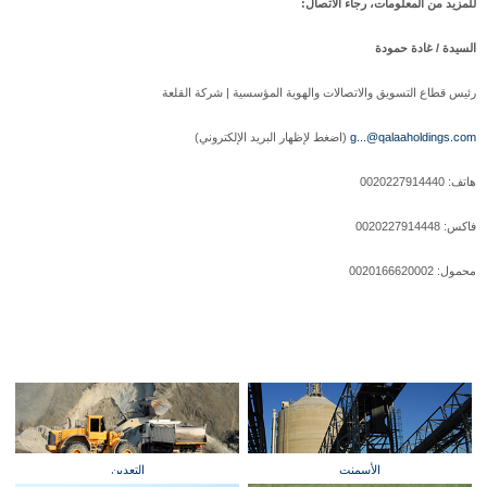
للمزيد من المعلومات، رجاء الاتصال:
السيدة / غادة حمودة
رئيس قطاع التسويق والاتصالات والهوية المؤسسية | شركة القلعة
g...@qalaaholdings.com
(اضغط لإظهار البريد الإلكتروني)
هاتف: 0020227914440
فاكس: 0020227914448
محمول: 0020166620002
الأسمنت
التعدين