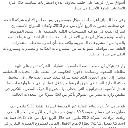
أسواق شرق أفريقيا على خلفية مخاوف اندلاع اضطرابات سياسية خلال فترة
الانتخابات العامة الأخيرة في كينيا.
وفي هذا السياق أعرب أحمد هيكل مؤسس ورئيس مجلس الإدارة شركة القلعة،
عن سعادته بتطورات الربع الأول من عام 2013، وكفاءة النموذج الاستثماري
لشركة القلعة في مواكبة المستجدات الكلية بالمنطقة على المدى المتوسط
والبعيد. وتوقع هيكل أن تؤدي الاضطرابات الاقتصادية الراهنة إلى عرقلة النمو
بالعديد من المشروعات المصرية، ولكنه مطمأن لقدرة محفظة استثمارات
القلعة على مواصلة النمو بدعم من المشروعات الغذائية والتصديرية ومشروعات
النقل في شرق أفريقيا.
وأوضح هيكل أن خطط النمو الخاصة باستثمارات الشركة تقوم على تلبية
تطلعات الشعوب ومساندة الأجهزة الحكومية في التغلب على التحديات المختلفة،
مشيرًا إلى الدور الحيوي الذي تلعبه شركة سكك حديد ريفت فالي في تنشيط
حركة التجارة البينية في شرق أفريقيا من خلال عملياتها في كينيا وأوغندا، بينما
تتمثل الأهمية الإستراتيجية التي يحظى بها مشروع الشركة المصرية للتكرير في
تقليص واردات مصر من السولار بأكثر من 50٪ سنويًا عن المعدلات الحالية.
بلغ صافي الأرباح بالنتائج المالية غير المجمعة لشركة القلعة 5.33 مليون جم،
مقابل صافي خسائر بقيمة 30.5 مليون جم خلال الربع الأول من العام الماضي.
وبلغت إيرادات الشركة 20.2 مليون جم خلال الربع الأول من عام 2013، فيما يعد
انخفاضًا بمعدل 17.2% نظرًا لإتمام الإقفال المالي لمشروع المصرية للتكرير في