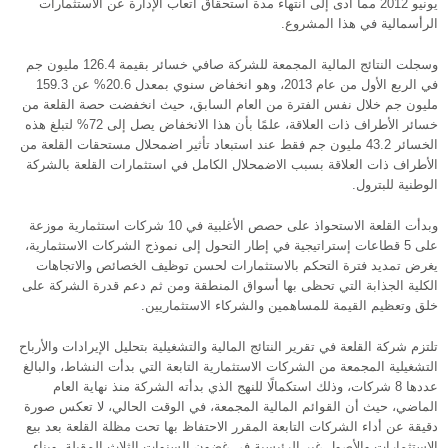
يونيو 2012 مما أدى إلى انتهاء مدة استحقاق أتعاب الإدارة عن الاستثمارات
الرأسمالية في هذا المشروع.
وسجلت النتائج المالية المجمعة للشركة صافي خسائر بقيمة 126.4 مليون جم
في الربع الأول من عام 2013، وهو انخفاض سنوي بمعدل 20.6% عن 159.3
مليون جم خلال نفس الفترة من العام السابق، حيث انخفضت حصة القلعة من
خسائر الأطراف ذات العلاقة، علمًا بأن هذا الانخفاض يصل إلى 72% لتبلغ هذه
الخسائر 43.2 مليون جم فقط عند استبعاد تأثير اضمحلال مستحقات القلعة من
الأطراف ذات العلاقة بسبب الاضمحلال الكامل في استثمارات القلعة بالشركة
الوطنية للبترول.
وبدأت القلعة الاستحواذ على حصص الأغلبية في 10 شركات استثمارية موزعة
على 5 قطاعات إستراتيجية في إطار التحول إلى نموذج الشركات الاستثمارية،
يغرض تمديد فترة التحكم بالاستثمارات لحسن توظيف الخصائص والاتجاهات
الكلية الجذابة التي تحظى بها أسواق المنطقة ومن ثم دعم قدرة الشركة على
خلق وتعظيم القيمة للمساهمين والشركاء الاستثماريين.
تلتزم شركة القلعة في تقرير النتائج المالية والتشغيلية بتحليل الإيرادات والأرباح
التشغيلية المجمعة من الشركات الاستثمارية التابعة التي بدأت النشاط، والبالغ
عددها 8 شركات، وذلك استكمالًا للنهج الذي بدأته الشركة منذ نهاية العام
الماضي، حيث أن القوائم المالية المجمعة، في الوقت الحالي، لا تعكس صورة
دقيقة عن أداء الشركات التابعة المقرر الاحتفاظ بها تحت مظلة القلعة بعد بيع
الاستثمارات والأصول غير الرئيسية في غضون السنوات الثلاث المقبلة. وبناء