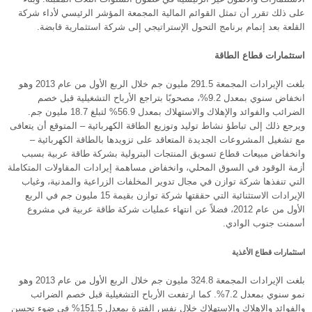
على ذلك تقرر أن تمثل القوائم المالية المجمعة المؤشر الرئيسي لأداء شركة
القلعة بعد إتمام برنامج التحول الإستراتيجي إلى شركة استثمارية قابضة.
استثمارات قطاع الطاقة
بلغت الإيرادات المجمعة 291.5 مليون جم خلال الربع الأول من عام 2013 وهو
انخفاض سنوي بمعدل 9.2%، مصحوبًا بتراجع الأرباح التشغيلية قبل خصم
الضرائب والفوائد والإهلاك والاستهلاك بمعدل 56.9% لتبلغ 18.7 مليون جم.
ويرجع ذلك إلى تباطؤ نشاط توليد وتوزيع الطاقة الكهربائية – المتوقع أن يتعافى
مع تشغيل المشروعات الجديدة المتعاقد على تزويدها بالطاقة الكهربائية –
وانخفاض مبيعات قطاع تسويق المنتجات البترولية بشركة طاقة عربية بسبب
أزمة الوقود في السوق المحلي، وانخفاض مساهمة إيرادات المقاولات المتكاملة
التي تنفذها شركة توازن في مجال تدوير المخلفات الزراعية والمدنية، وغياب
الإيرادات الاستثنائية التي حققتها شركة توازن بقيمة 15 مليون جم في الربع
الأول من عام 2012، فضلاً عن انتهاء عمليات شركة طاقة عربية في مشروع
أسمنت جنوب الوادي.
استثمارات قطاع الأغذية
بلغت الإيرادات المجمعة 324.8 مليون جم خلال الربع الأول من عام 2013 وهو
نمو سنوي بمعدل 7.2%. كما ارتفعت الأرباح التشغيلية قبل خصم الضرائب
والفوائد والإهلاك والاستهلاك خلال نفس الفترة بمعدل 151.5% في ضوء تحسن