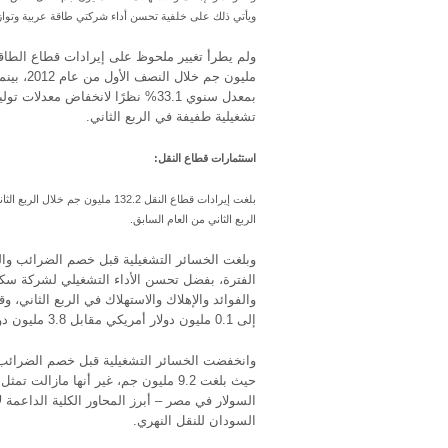
ويأتي ذلك على خلفية تحسن أداء شركتي طاقة عربية وتوازن 
مليون جم
بمعدل سنوي 33.1% نظرًا لانخفاض م
تشغيلية طفيفة في الربع الثاني.
استثمارات قطاع النقل:
الربع الثاني من العام السابق.
الفترة، بفضل تحسن الأداء التشغيلي لشركة سك
والفوائد والإهلاك والاستهلاك في الربع الثاني، 
إلى 0.1 مليون دولار أمريكي مقابل 3.8 مليون دولار أمريكي خلال نفس الفترة من العام الماضي.
وانخفضت الخسائر التشغيلية قبل خصم الضرائب وا
حيث بلغت 9.2 مليون جم، غير أنها ما
السولار في مصر – أبرز المحاور الكلية الداعم
السودان للنقل النهري.