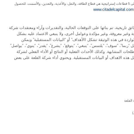
باستثمارات تبلغ قيمتها 9.5 مليار دولار أمريكي مع التركيز على 5 قطاعات إستراتيجية هي قطاع الطاقة، والنقل، والأغذية، والتعدين، والأسمنت. للحصول
www.citadelcapital.com
قائق تاريخية، تم بنائها على التوقعات الحالية، والتقديرات وآراء ومعتقدات شركة
ة وغير معروفة، وغير مؤكدة وعوامل أخرى، ولا ينبغي الاعتماد عليه بشكل
ردة في هذه الوثيقة تشكل االأهداف” أو “البيانات المستقبلية” ويمكن
بما”، “سوف”، “يلتمس”، “ينبغي”، “يتوقع”، “يشرع”، “يقدر”، “ينوي”، “يواصل”
لحات المشابهة. وكذلك الأحداث الفعلية أو النتائج أو الأداء الفعلي لشركة
 هذه الاهداف أو البيانات المستقبلية. ويحتوي أداء شركة القلعة على بعض
القلعة
)