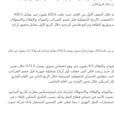
خلال الربع الثاني.
ولم يطرأ تغيير ملحوظ على إيرادات قطاع الطاقة خلال النصف الأول من العام، حيث بلغت 623.6 مليون جم، مقابل 626.5
 خلال النصف الأول من عام 2012، بينما انخفضت الأرباح التشغيلية قبل خصم الضرائب والفوائد والإهلاك والاستهلاك
عدلات توليد وتوزيع الطاقة وتراجع هامش الربحية خلال الربع الأول مقابل تحقيق أرباح
بلغت إيرادات قطاع النقل 132.2 مليون جم خلال الربع الثاني من عام 2013، وهو ارتفاع سنوي بمعدل 12.6% مقابل إيرادات قدرها 117.4 مليون جم خلال
وبلغت الخسائر التشغيلية قبل خصم الضرائب والفوائد والإهلاك 9.3 مليون جم، وهو انخفاض سنوي بمعدل 71.5% خلال نفس
ك حديد ريفت فالي التي حققت أول أرباح تشغيلية شهرية قبل خصم الضرائب
وقامت بتقليص الخسائر التشغيلية المسجلة خلال الربع الثاني من العام الجاري
لفوائد والإهلاك والاستهلاك لشركة نايل لوجيستيكس مقارنة بالربع السابق،
زالت تمثل نصيب الأسد في خسائر قطاع النقل وذلك بسبب التأجيل المتكرر لإلغاء دعم
ة لاستثمارات النقل النهري – مما غطى على التحسن المسجل بأداء شركة جنوب