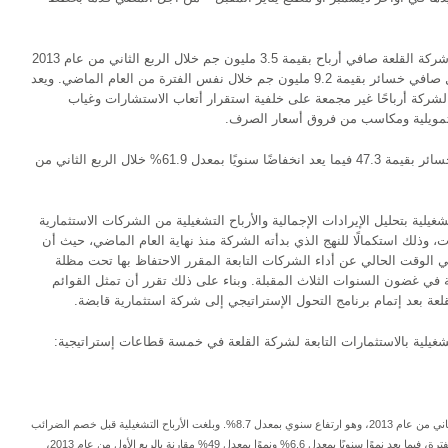
وعلى صعيد النتائج المالية غير المجمعة، سجلت شركة القلعة صافي أرباح بقيمة 3.5 مليون جم خلال الربع الثاني من عام 2013
على إيرادات بقيمة 21.1 مليون جم، وذلك مقابل صافي خسائر بقيمة 9.2 مليون جم خلال نفس الفترة من العام الماضي. ويعد
الشركة أرباحًا غير مجمعة على خلفية استقرار أتعاب الاستشارات وغياب
تمويلية ومكاسب من فروق أسعار الصرف.
وسجلت النتائج المالية المجمعة للشركة صافي خسائر بقيمة 47.3 فيما يعد انخفاضًا سنويًا بمعدل 61.9% خلال الربع الثاني من
شغيلية بتحليل الإيرادات الإجمالية والأرباح التشغيلية من الشركات الاستثمارية
لتي بدأت النشاط، والبالغ عددها 8 شركات، وذلك استكمالًا للنهج الذي بدأته الشركة منذ نهاية العام الماضي، حيث أن
ي الوقت الحالي عن أداء الشركات التابعة المقرر الاحتفاظ بها تحت مظلة
ية في غضون السنوات الثلاث المقبلة. وبناء على ذلك تقرر أن تمثل القوائم
لعة بعد إتمام برنامج التحول الإستراتيجي إلى شركة استثمارية قابضة.
شغيلية بالاستثمارات التابعة لشركة القلعة في خمسة قطاعات إستراتيجية:
بلغت إيرادات قطاع الطاقة 332.1 مليون جم خلال الربع الثاني من عام 2013، وهو ارتفاع سنوي بمعدل 8.7%. وبلغت الأرباح التشغيلية قبل خصم الضرائب
والفوائد والإهلاك والاستهلاك 27.9 مليون جم خلال نفس الفترة، فيما يعد نموًا سنويًا بمعدل 6.6% ونموًا بمعدل 49% مقارنة بالربع الأول من عام 2013،