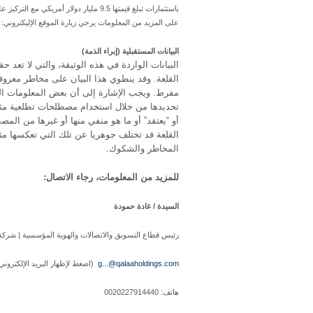
على المزيد من المعلومات يرجي زيارة الموقع الإليكتروني:
البيانات المستقبلية (إبراء الذمة)
البيانات الواردة في هذه الوثيقة، والتي لا تعد ح
القلعة. وقد ينطوي هذا البيان على مخاطر معروف
مفرط. ويجب الإشارة إلى أن بعض المعلومات الوا
تحديدها من خلال استخدام مصطلحات تطلعية مثل “ر
أو “يعتقد” أو ما هو منفي منها أو غيرها من المصط
القلعة قد تختلف جوهريا عن تلك التي تعكسها مثل
المخاطر والشكوك.
للمزيد من المعلومات، رجاء الاتصال:
السيدة / غادة حمودة
رئيس قطاع التسويق والاتصالات والهوية المؤسسية | شركة 
g...@qalaaholdings.com
(اضغط لإظهار البريد الإلكتروني
هاتف: 0020227914440