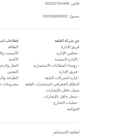
فاكس: 0020227914448
محمول: 0020166620002
عن شركة القلعة
قطاعات استر
فريق الادارة
الطاقة
مجلس الإدارة
الأسمنت وال
الإدارة التنفيذية
الأغذية
رؤساء القطاعات الاستثمارية
النقل والدع
فريق الإدارة
التعدين
إدارة الشركات التابعة
الطباعة والت
النطاق الجغرافي لاستثمارات القلعة
مشروعات غي
سجل حافل بالإنجازات
سجل حافل بالإنجازات
عمليات التخارج
الحوكمة
اتفاقية الاستخدام