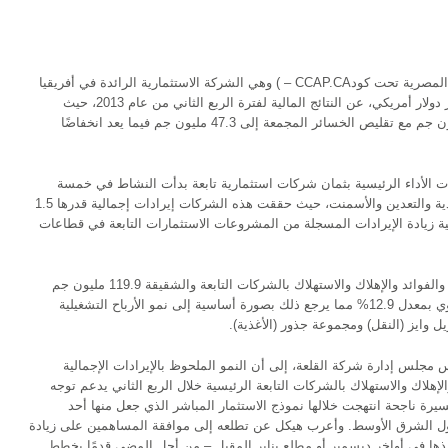
أعلنت اليوم شركة القلعة (المقيدة في البورصة المصرية تحت كودCCAP.CA – ) وهي الشركة الاستثمارية الرائدة في أفريقيا
والشرق الأوسط وتبلغ قيمة استثماراتها 9.5 مليار دولار أمريكي، عن النتائج المالية لفترة الربع الثاني من عام 2013، حيث
حققت الشركة أرباحًا غير مجمعة بقيمة 3.5 مليون جم مع تقليص الخسائر المجمعة إلى 47.3 مليون جم فيما يعد انخفاضًا
ات الأداء الرئيسية بثمان شركات استثمارية تابعة بدأت النشاط في خمسة
قطاعات إستراتيجية تشمل الطاقة والنقل والأغذية والتعدين والأسمنت، حيث حققت هذه الشركات إيرادات إجمالية قدرها 1.5
مو سنوي بمعدل 1.7% على خلفية زيادة الإيرادات المسجلة من المشروعات الاستثمارات التابعة في قطاعات
بلغ إجمالي الأرباح التشغيلية قبل خصم الضرائب والفوائد والإهلاك والاستهلاك بالشركات التابعة والشقيقة 119.9 مليون جم
خلال الربع الثاني من عام 2013، وهو ارتفاع سنوي بمعدل 12.9% مما يرجع ذلك بصورة أساسية إلى نمو الأرباح التشغيلية
 وايز (النقل) ومجموعة جذور (الأغذية).
لس إدارة شركة القلعة، إلى أن النمو الملحوظ بالإيرادات الإجمالية
لإهلاك والاستهلاك بالشركات التابعة الرئيسية خلال الربع الثاني يدعم توجه
يرة ناجحة انتهجت خلالها نموذج الاستثمار المباشر الذي جعل منها أحد
ة ودول الشرق الأوسط. وأعرب هيكل عن تطلعه إلى موافقة المساهمين على زيادة
م – المرتقب تنفيذها في أواخر ديسمبر أو مطلع يناير المقبل – من أجل المضي قدمًا بخطط