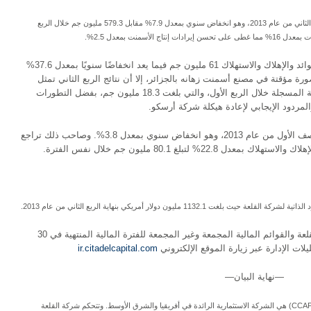
بلغت إيرادات قطاع الأسمنت 533.7 مليون جم خلال الربع الثاني من عام 2013، وهو انخفاض سنوي بمعدل 7.9% مقابل 579.3 مليون جم خلال الربع
وبلغت الأرباح التشغيلية قبل خصم الضرائب والفوائد والإهلاك والاستهلاك 61 مليون جم فيما يعد انخفاضًا سنويًا بمعدل 37.6%
رة مؤقتة في مصنع أسمنت زهانه بالجزائر، إلا أن نتائج الربع الثاني تمثل
نموًا ملحوظًا يتجاوز ثلاثة أضعاف الأرباح التشغيلية المسجلة خلال الربع الأول، والتي بلغت 18.3 مليون جم، بفضل التطورات
مردود الإيجابي لإعادة هيكلة شركة أرسكو.
وبلغت الإيرادات المجمعة 1.1 مليار جم خلال النصف الأول من عام 2013، وهو انخفاض سنوي بمعدل 3.8%. وصاحب ذلك تراجع
% لتبلغ 80.1 مليون جم خلال نفس الفترة.
1 مليون دولار أمريكي بنهاية الربع الثاني من عام 2013.
يمكن الاطلاع على التقرير الكامل لأداء شركة القلعة والقوائم المالية المجمعة وغير المجمعة للفترة المالية المنتهية في 30
ir.citadelcapital.com
—نهاية البيان—
شركة القلعة (المقيدة في البورصة المصرية تحت كود CCAP.CA) هي الشركة الاستثمارية الرائدة في أفريقيا والشرق الأوسط. وتتحكم شركة القلعة