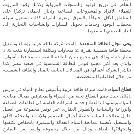
الخاص في توزيع الوقود والمنتجات البترولية وكذلك وقود المازوت
للعملاء الأفراد والمشروعات الصناعية وتجار الجملة، تركيزًا على
المناطق الأقل اختراقًا بالسوق. وتقوم الشركة كذلك بتشغيل شبكة
محطات الوقود وخدمات تحويل السيارات والشاحنات التجارية إلى
الغاز الطبيعي المضغوط.
وفي مجال الطاقة المتجددة
، قامت شركة طاقة عربية بإنشاء وتشغيل
محطة طاقة شمسية بقدرة
65
ميجاوات وبتكلفة استثمارية بلغت
1.35
مليار جنيه، وذلك في مجمع بنبان للطاقة الشمسية بمحافظة أسوان،
والذي يعد أكبر مجمع قومي للطاقة الشمسية في صعيد مصر. كما
تباشر الشركة أعمالها في المجالات الخاصة
بالمياه والطاقة الشمسية
من خلال قطاعاتها المتخصصة.
قطاع المياه
: قامت شركة طاقة عربية بتأسيس قطاع المياه في مارس
2021، حيث يضم القطاع نخبة من الخبراء والمحترفين بمجال معالجة
المياه. ويستهدف القطاع خدمة الشركات العاملة في قطاعات الصناعة
والزراعة والسياحة والتطوير العقاري عبر توفير مجموعة من أفضل
حلول معالجة المياه، خاصةً أعمال التصميم والإنشاء والتحكم الآلي
والتشغيل لأنظمة معالجة المياه الفعالة والمتميزة بانخفاض تكلفتها
واستهلاكها للطاقة، وذلك من خلال مجموعة واسعة من النماذج