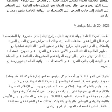
المعايير العالمية للغذاء الصحي الآمن. فضلا عن التعرف على نموذج الاستدامة
البيئية الذي توفره، في إطار توجه الدولة نحو المشروعات القائمة على الحفاظ
على البيئة، إلى جانب التعرف على الاستعدادات النهائية الخاصة بشهر رمضان
الكريم.
Monday, March 20, 2023
نظمت شركة القلعة جولة تفقدية داخل مزارع دينا، إحدى مشروعاتها المتخصصة
في قطاع الزراعة والصناعات الغذائية، وذلك لاستعراض نموذج العمل الفريد
والمتكامل الذي تقوم عليه مزارع دينا في تصنيع المواد الغذائية، تماشياً مع
المعايير العالمية للغذاء الصحي الآمن. فضلا عن التعرف على نموذج الاستدامة
البيئية الذي توفره، في إطار توجه الدولة نحو المشروعات القائمة على الحفاظ
على البيئة، إلى جانب التعرف على الاستعدادات النهائية الخاصة بشهر رمضان
الكريم.
شارك في الجولة الدكتور أحمد هيكل، رئيس مجلس إدارة شركة القلعة، وغادة
حمودة، رئيس قطاع الاستدامة والتسويق بشركة القلعة، ولفيف من كبار
المسئولين بالشركة، ووفد إعلامي ضم عدد كبير من وسائل الإعلام المصرية
والاقليمية، الذين تعرفوا على إنجازات مزارع دينا في الأونة الأخيرة، ومنها
طرح مجموعة من المنتجات الطبيعية 100% الجديدة مثل العصائر والجبن الأبيض
واللبنة والزبادي اليوناني والزبادي بالفواكه، وكذلك نجاح الشركة في مضاعفة
الطاقة الإنتاجية لمنتجات الجبن الإيدام والزبادي.