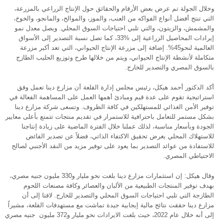
وخلال الجولة تم عرض بعض الأرقام والحقائق حول الإنتاج الزراعي بالمزرعة،
التي تنتج أفضل أنواع الفواكه من العنب، والموز، والموالح، والمانجو، والخوخ،
والمشمش، والزيتون، والتي تلبي احتياجات السوق المحلي. ويصل معدل نمو
إيرادات المحاصيل الزراعية إلى %33، كما تصل نسبة التصدير إلى الأسواق
العالمية لنحو45%. إضافة إلى مزرعة الإنتاج الحيواني، التي تعد أكبر مزرعة
متكاملة لأنشطة الإنتاج الحيواني، ويتم من خلالها طرح وتوزيع الحليب الطازج
بالسوق المصري والتصدير للخارج.
أكد الدكتور أحمد هيكل، رئيس مجلس إدارة القلعة أن مزارع دينا تعمل وفق
استراتيجية تقوم على عدة قيم ومبادئ أهمها العمل على المساهمة الفعالة في
توفير الأمن الغذائي للمستهلكين في كافة الظروف. وتسعى شركة مزارع دينا
بشكل مستمر للتعامل باحترافية للاستمرار في تقديم منتجات تتمتع بأعلى معايير
الجودة وبأسعار مناسبة، لذلك عملنا خلال الفترة الماضية على زيادة إنتاجنا
للاستهلاك المحلي بغرض تحقيق الاكتفاء الذاتي، فضلاً عن تصدير الفائض
للاستفادة من عوائد التصدير بما يعود على توفير مزيد من النقد الأجنبي لصالح
الاحتياطي المصري.
وقال هيكل: إن استثمارات مزارع دينا بلغت نحو مليار و330 مليون جنيه مصري،
بهدف توفير المنتجات الطبيعية من الألبان والعصائر وكافة مصنعات اللحوم
الطازجة التي تلبي احتياجات السوق المحلي والتصدير للخارج. لافتا إلى أن
مزارع دينا حققت نتائج مالية إيجابية جيدة تماشت مع مستهدفات القلعة، مشيراً
إلى أنه خلال عام 2022، حيث بلغت الايرادات نحو مليار و372 مليون جنيه مصري