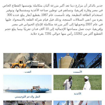
جدير بالذكر أن مزارع دينا تعد أكبر مزرعة ألبان متكاملة يؤسسها القطاع الخاص
في مصر وقارة إفريقيا، وتساهم في توطين صناعة الأغذية ومشتملاتها، وتوفير
استخدام الطاقة النظيفة. وقد تأسست عام 1987 بقطيع أبقار يبلغ عدده 300
بقرة من انقى السلالات المنتجة، وذلك قبل قيام شركة القلعة بالاستحواذ عليها
في عام 2007 وتحويلها إلى أكبر مزرعة متكاملة للإنتاج الحيواني في مصر
وإفريقيا، حيث تصل مساحتها الإجمالية إلى 10 ألاف فدان تقريبًا بينما يبلغ حجم
القطيع أكثر من 13262 رأس منها حوالي 7291 بقرة حلابة.
الأسمنت
التعدين
الأغذية
النقل والدعم اللوجيستي