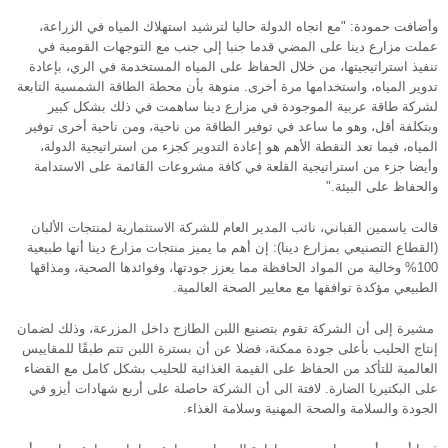
وأضافت حمودة: "مع اتجاه الدولة حاليا لترشيد استهلاك المياه في الزراعة،
عملت مزارع دينا على المضي قدما جنبا إلى جنب مع التوجهات القومية في
تنفيذ استراتيجيتها، من خلال الحفاظ على المياه المستخدمة في الري، بإعادة
تدوير المياه، واستخدامها مرة أخرى. منوهة بأن محطة الطاقة الشمسية التابعة
لشركة طاقة عربية الموجودة في مزارع دينا ساهمت في ذلك بشكل كبير
وبتكلفة أقل، وهو ما ساعد في توفير الطاقة من ناحية، ومن ناحية أخرى توفير
المياه، فيما تعد النقطة الأهم هو إعادة التدوير كجزء من استراتيجية الدولة،
وأيضا جزء من استراتيجية القلعة في كافة مشروعات القائمة على الاستدامة
والحفاظ على البيئة."
قالت ياسمين القباني، نائب المدير العام للشركة الاستثمارية لمنتجات الألبان
(القطاع التصنيعي بمزارع دينا): إن أهم ما يميز منتجات مزارع دينا أنها طبيعية
100% وخالية من المواد الحافظة مما يعزز جودتها، وفوائدها الصحية، ومذاقها
الطبيعي مؤكدة توافقها مع معايير الصحة العالمية.
مشيرة إلى أن الشركة تقوم بتصنيع اللبن الطازج داخل المزرعة، وذلك لضمان
إنتاج الحليب بأعلى جودة ممكنة، فضلا عن أن بسترة اللبن تتم طبقًا للمقاييس
العالمية للتأكد من الحفاظ على القيمة الغذائية للحليب بشكل كامل مع القضاء
على البكتيريا الضارة. لافتة الى أن الشركة حاصلة على أربع شهادات أيزو في
الجودة والسلامة والصحة المهنية وسلامة الغذاء.