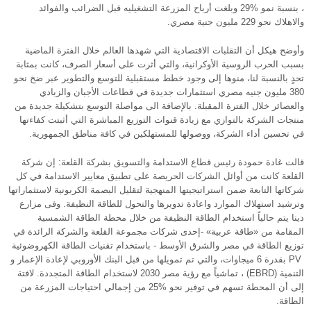
، بنسبة نمو %29 وبلغت أرباح المزرعة التشغيليه قبل الضرائب والفوائد
والاهلاك نحو 229 مليون جنية مصري.
وأوضح هيكل أن التقلبات الاقتصادية التي شهدها العالم خلال الفترة الماضية
بسبب الحرب الروسية الأوكرانية، والتي أثرت على أسعار الصرف، كانت بمثابة
تحدٍ بالنسبة لنا، منوها إلى وجود خطط مستقبلية للتوسع والتطوير عبر ضخ نحو
380 مليون جنيه مصري استثمارات جديدة في قطاعات الأجبان والزبادي
والعصائر خلال الفترة المقبلة. بالإضافة الى مواصلة التوسع بتشكيلة جديدة من
منتجات الشركة بالتوازي مع زيادة قنوات التوزيع المباشرة التي أثبتت كفاءتها
في تحسين أداء الشركة، ووصولها للمستهلكين في كافة مناطق الجمهورية.
قالت غادة حمودة رئيس قطاع الاستدامة والتسويق بشركة القلعة: إن شركة
القلعة كانت من أوائل الشركات الحريصة على تطبيق معايير الاستدامة في كل
شركاتها التابعة ضمن استراتيجيتها المنهجية لتقليل البصمة الكربونية لاستثماراتها
وترشيد استهلاك الموارد واعادة تدويرها والتحول للطاقة النظيفة. وفى مزارع
دينا يتم حالياً استخدام الطاقة النظيفة من خلال محطة الطاقة الشمسية
المقامة من «طاقة عربية» -إحدى شركات مجموعة القلعة والشركة الرائدة في
توزيع الطاقة في مصر والشرق الأوسط - باستخدام تقنيات الطاقة الكهروضوئية
PV بقدرة 6 ميجاوات، والتي تم تمويلها من قبل البنك الأوروبي لإعادة الإعمار و
التنمية (EBRD) ، تماشياً مع رؤية مصر 2030 لاستخدام الطاقة المتجددة. لافتة
إلى أن المحطة تسهم في توفير نحو %25 من إجمالي احتياجات المزرعة من
الطاقة.