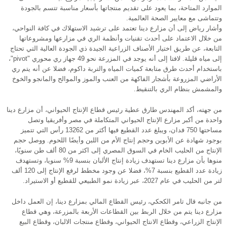
الموارد المتاحة، بما يعود على تقديم منتجاتها بأسعار مناسبة تتسم بالجودة
وتتماشى مع معايير الصحة العالمية.
وأشار رياض إلى أن مزارع دينا تعتمد على ترشيد الاستهلاك في كافة النواحي،
من خلال الاعتماد على أحدث تقنيات وأنظمة الري في مزارعها ومشروعاتها
التابعة، عن طريق اختيار الأصناف الزراعية الجيدة ذي الجودة العالية التي تحتاج
إلى مياه قليلة. لافتا إلى أنه يوجد في المزرعة نحو 49 جهاز ري محوري "pivot"،
باستخدام أحدث طرق متابعة كميات المياه والتربة داكوم، فضلا عن أنه يتم ري
الأراضي المزروعة بأشجار الفاكهة من العنب والموز والموالح والمانجو والخوخ
والمشمش بنظام الري بالتنقيط.
من جهته، أكد المهندس طارق عطية رئيس قطاع الإنتاج الحيواني، أن مزارع دينا
واحدة من أكبر مزارع الإنتاج الحيواني المتكاملة في مصر وأفريقيا وتصل
مساحتها 750 فدان، ويبلغ عدد القطيع فيها أكثر من 13262 رأس التي تتميز
بوجود شهادة عن الأبوين وحجم إنتاج الأم من اللبن وأيضًا اللحوم. ووصل حجم
الإنتاج من الحليب الخام في السوق المصري إلى اكثر من 80 ألف طن سنويًا،
منوها بأن مزارع دينا تستهدف زيادة إنتاج الألبان بنسبة 9% سنويا، وتستهدف
زيادة عدد القطيع بنسبة 7%، فضلا عن وجود مخطط لرفع الإنتاج إلى 120 ألف
لتر من الحليب في عام 2027، عبر زيادة نمو الطبيعي للقطيع أو الاستيراد.
من جانبه قال تامر الكحكي، رئيس القطاع المالي بمزارع دينا، إن العمل داخل
مزارع دينا يتم من خلال الربط بين القطاعات الأربعة بالمزرعة، وهي قطاع
الإنتاج الزراعي، وقطاع الانتاج الحيواني، وقطاع منتجات الالبان، وقطاع البيع