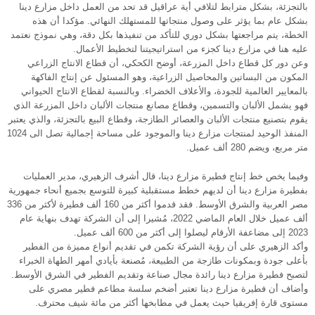
بالتجزئة، بشكل مترابط لتلافي أية عراقيل قد تحد من العمل داخل مزارع دينا
بشكل عام بما يؤثر على وصول منتجاتها للمستهلك النهائي. مؤكدا أن هذه
الخطة، يتم مراجعتها بشكل دوري للتأكد من تنفيذها بكل دقة، وهي نموذج نعتمد
عليه هنا في مزارع دينا كجزء من استراتيجيتنا لتخطيط الأعمال.
وعن دور كل قطاع داخل المزرعة، أوضح الكحكي، أن قطاع الانتاج الزراعي
المكون من البساتين والمحاصيل الزراعية، وهو المسئول عن إنتاج الفاكهة
بالمعايير العالمية للجودة، والأعلاف الخضراء. وبالنسبة لقطاع الانتاج الحيواني
فهو يشمل الألبان والتسمين، وقطاع مصانع منتجات الألبان داخل المزرعة الذي
يقوم بتصنيع منتجات الألبان والعصائر الطازجة، وقطاع البيع بالتجزئة، والذي يعتبر
المنفذ الوحيد لمنتجات مزارع دينا والموجود على مساحة إجمالية تصل الى 1024
متر مربع، ويضم 280 ألف عميل.
وفيما يخص خط إنتاج فطيرة مزارع دينا، قال أشرف الزهيري، مدير العمليات
بفطيرة مزارع دينا أن لديهم خطط مستقبلية كبيرة للتوسع بجميع أنحاء جمهورية
مصر العربية والشرق الأوسط. فقد قدموا أكثر من 160 ألف فطيرة لأكثر من 336
ألف عميل خلال العام الماضي 2022، مُشيرا إلى أن الشركة تهدف بنهاية عام
2023 إلى مضاعفة الأرقام ليصلوا إلى أكثر من 600 ألف عميل.
وأكد الزهيري على أن رؤية الشركة تكمن في تقديم أنواع مميزة من الفطير
بأعلى جودة وبمكونات طازجة من الطبيعة، مُصنعة بأيادي أمهر الطهاة الخبراء
لتصبح فطيرة مزارع دينا رائدة مجال صناعة وتقديم الفطير في الشرق الأوسط.
وأضاف أن فطيرة مزارع دينا تعتبر أضخم سلسة مطاعم فطير مصري على
مستوى قارة إفريقيا حيث يعمل في مطابخها أكثر من مائة شيف محترف.