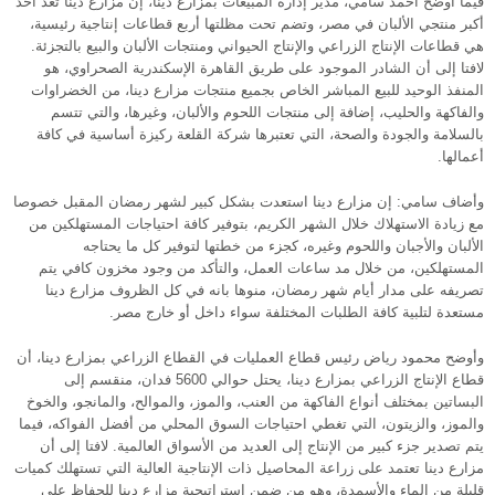
فيما أوضح أحمد سامي، مدير إدارة المبيعات بمزارع دينا، إن مزارع دينا تعد أحد
أكبر منتجي الألبان في مصر، وتضم تحت مظلتها أربع قطاعات إنتاجية رئيسية،
هي قطاعات الإنتاج الزراعي والإنتاج الحيواني ومنتجات الألبان والبيع بالتجزئة.
لافتا إلى أن الشادر الموجود على طريق القاهرة الإسكندرية الصحراوي، هو
المنفذ الوحيد للبيع المباشر الخاص بجميع منتجات مزارع دينا، من الخضراوات
والفاكهة والحليب، إضافة إلى منتجات اللحوم والألبان، وغيرها، والتي تتسم
بالسلامة والجودة والصحة، التي تعتبرها شركة القلعة ركيزة أساسية في كافة
أعمالها.
وأضاف سامي: إن مزارع دينا استعدت بشكل كبير لشهر رمضان المقبل خصوصا
مع زيادة الاستهلاك خلال الشهر الكريم، بتوفير كافة احتياجات المستهلكين من
الألبان والأجبان واللحوم وغيره، كجزء من خطتها لتوفير كل ما يحتاجه
المستهلكين، من خلال مد ساعات العمل، والتأكد من وجود مخزون كافي يتم
تصريفه على مدار أيام شهر رمضان، منوها بانه في كل الظروف مزارع دينا
مستعدة لتلبية كافة الطلبات المختلفة سواء داخل أو خارج مصر.
وأوضح محمود رياض رئيس قطاع العمليات في القطاع الزراعي بمزارع دينا، أن
قطاع الإنتاج الزراعي بمزارع دينا، يحتل حوالي 5600 فدان، منقسم إلى
البساتين بمختلف أنواع الفاكهة من العنب، والموز، والموالح، والمانجو، والخوخ
والموز، والزيتون، التي تغطي احتياجات السوق المحلي من أفضل الفواكه، فيما
يتم تصدير جزء كبير من الإنتاج إلى العديد من الأسواق العالمية. لافتا إلى أن
مزارع دينا تعتمد على زراعة المحاصيل ذات الإنتاجية العالية التي تستهلك كميات
قليلة من الماء والأسمدة، وهو من ضمن استراتيجية مزارع دينا للحفاظ على